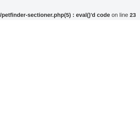
etfinder-sectioner.php(5) : eval()'d code
on line
23